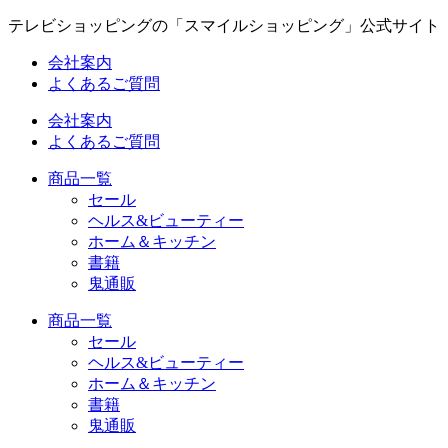
コ
テレビショッピングの「スマイルショッピング」公式サイト
ン
会社案内
テ
よくあるご質問
ン
ツ
会社案内
に
よくあるご質問
ス
キ
商品一覧
ッ
セール
プ
ヘルス&ビューティー
ホーム＆キッチン
書籍
鬼通販
商品一覧
セール
ヘルス&ビューティー
ホーム＆キッチン
書籍
鬼通販