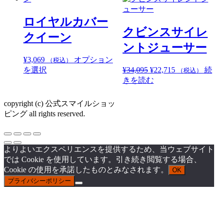
で
¥4,310
し
で
ロイヤルカバー
た。
す。
クビンスサイレ
クイーン
ントジューサー
¥
3,069
オプション
（税込）
こ
元
現
を選択
¥
34,095
¥
22,715
続
（税込）
の
の
在
きを読む
商
価
の
品
格
価
copyright (c) 公式スマイルショッ
に
は
格
ピング all rights reserved.
¥34,095
は
は
で
¥22,715
複
し
で
数
よりよいエクスペリエンスを提供するため、当ウェブサイト
た。
す。
の
では Cookie を使用しています。引き続き閲覧する場合、
バ
Cookie の使用を承諾したものとみなされます。
OK
リ
プライバシーポリシー
エ
ー
シ
ョ