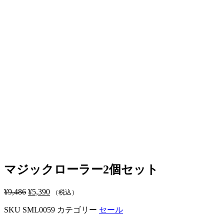
マジックローラー2個セット
¥
9,486
元
¥
5,390
現
（税込）
の
在
SKU
SML0059
カテゴリー
セール
価
の
格
価