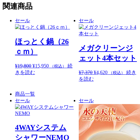
関連商品
セール
セール
ほっとく鍋（26
メガクリーンジ
ｃｍ）
ェット4本セット
元
現
¥
19,800
¥
15,950
続
（税込）
の
在
元
現
きを読む
¥
7,370
¥
4,620
続き
（税込）
価
の
の
在
を読む
格
価
価
の
は
格
格
価
商品一覧
¥19,800
は
は
格
セール
セール
で
¥15,950
¥7,370
は
し
で
で
¥4,620
た。
す。
し
で
た。
す。
4WAYシステム
シャワーNEMO