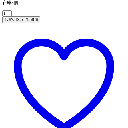
在庫3個
は
格
¥9,486
は
マ
で
¥5,390
ジ
お買い物カゴに追加
し
で
ッ
た。
す。
ク
ロ
ー
ラ
ー
2
個
セ
ッ
ト
個