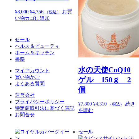
元
現
¥
8,000
¥
4,356
お買
（税込）
の
在
い物カゴに追加
価
の
格
価
は
格
セール
¥8,000
は
ヘルス＆ビューティ
で
¥4,356
ホーム＆キッチン
し
で
書籍
た。
す。
水の天使CoQ10
マイアカウント
買い物かご
ゲル 150ｇ 2
よくある質問
個
運営会社
プライバシーポリシー
元
現
¥
7,800
¥
4,310
続き
（税込）
特定商取引法に基づく表記
の
在
を読む
お問合せ
価
の
格
価
は
格
セール
¥7,800
は