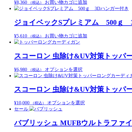
¥
8,360
お買い物カゴに追加
（税込）
ジョイベックSプレミアム 500ｇ 
¥
5,610
お買い物カゴに追加
（税込）
スコーロン 虫除け&UV対策トッパ
こ
¥
6,980
オプションを選択
（税込）
の
商
品
スコーロン 虫除け&UV対策トッパ
に
は
こ
¥
10,000
オプションを選択
（税込）
複
の
セール
数
商
の
品
バブリッシュ MUFBウルトラファ
バ
に
リ