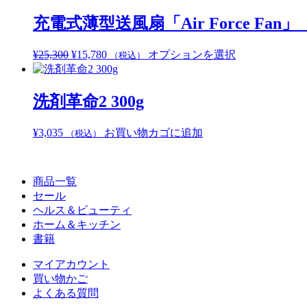
価
の
商
か
商
格
価
品
充電式薄型送風扇「Air Force
ら
品
は
格
に
選
ペ
¥16,500
は
は
択
元
現
こ
¥
25,300
¥
15,780
オプションを選択
（税込）
ー
で
¥9,800
複
で
の
在
の
ジ
し
で
数
き
価
の
商
か
た。
す。
の
ま
格
価
品
洗剤革命2 300g
ら
バ
す
は
格
に
選
リ
¥25,300
は
は
択
¥
3,035
お買い物カゴに追加
（税込）
エ
で
¥15,780
複
で
ー
し
で
数
き
シ
た。
す。
の
ま
ョ
商品一覧
バ
す
ン
セール
リ
が
ヘルス＆ビューティ
エ
あ
ホーム＆キッチン
ー
り
書籍
シ
ま
ョ
す。
マイアカウント
ン
オ
買い物かご
が
プ
よくある質問
あ
シ