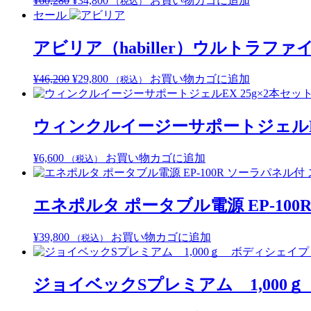
¥
60,280
¥
34,800
お買い物カゴに追加
（税込）
の
在
セール
価
の
格
価
アビリア（habiller）ウルトラ
は
格
¥60,280
は
元
現
¥
46,200
¥
29,800
お買い物カゴに追加
（税込）
で
¥34,800
の
在
し
で
価
の
た。
す。
格
価
ウィンクルイージーサポートジェルEX
は
格
¥46,200
は
¥
6,600
お買い物カゴに追加
（税込）
で
¥29,800
し
で
た。
す。
エネポルタ ポータブル電源 EP-1
¥
39,800
お買い物カゴに追加
（税込）
ジョイベックSプレミアム 1,00