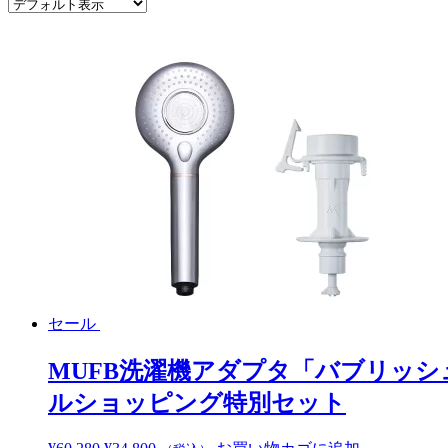
セール
MUFB洗濯機アダプタ「バブリッシュ
ルショッピング特別セット
元
現