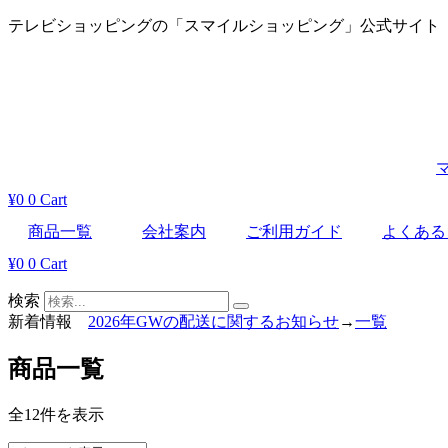
コ
テレビショッピングの「スマイルショッピング」公式サイト
ン
テ
ン
ツ
に
ス
キ
ッ
¥
0
0
Cart
プ
商品一覧
会社案内
ご利用ガイド
よくある
¥
0
0
Cart
検索
新着情報
2026年GWの配送に関するお知らせ
→
一覧
商品一覧
全12件を表示