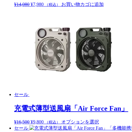
は
元
現
¥
14,080
¥
7,980
お買い物カゴに追加
（税込）
エ
複
の
在
ー
数
価
の
シ
の
格
価
ョ
バ
は
格
ン
リ
¥14,080
は
が
エ
で
¥7,980
あ
ー
し
で
り
シ
た。
す。
ま
ョ
す。
ン
オ
が
プ
あ
シ
り
ョ
ま
ン
す。
セール
は
オ
商
プ
充電式薄型送風扇「Air Force Fan」
品
シ
ペ
ョ
元
現
こ
¥
16,500
¥
9,800
オプションを選択
（税込）
ー
ン
の
在
の
セール
ジ
は