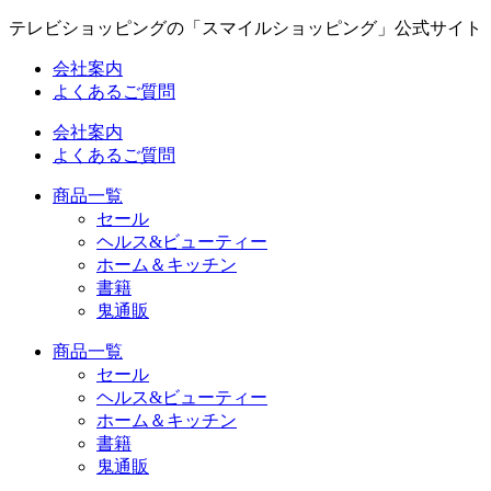
コ
テレビショッピングの「スマイルショッピング」公式サイト
ン
会社案内
テ
よくあるご質問
ン
ツ
会社案内
に
よくあるご質問
ス
キ
商品一覧
ッ
セール
プ
ヘルス&ビューティー
ホーム＆キッチン
書籍
鬼通販
商品一覧
セール
ヘルス&ビューティー
ホーム＆キッチン
書籍
鬼通販